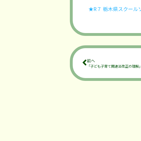
★R７ 栃木県スクール
前へ
「子ども子育て関連法改正の理解